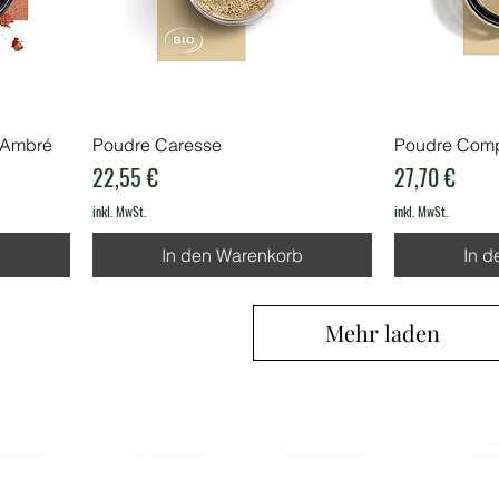
 Ambré
Poudre Caresse
Poudre Comp
Preis
Preis
22,55 €
27,70 €
inkl. MwSt.
inkl. MwSt.
b
In den Warenkorb
In d
Mehr laden
ersand
Impressum
Datenschutz
AGB