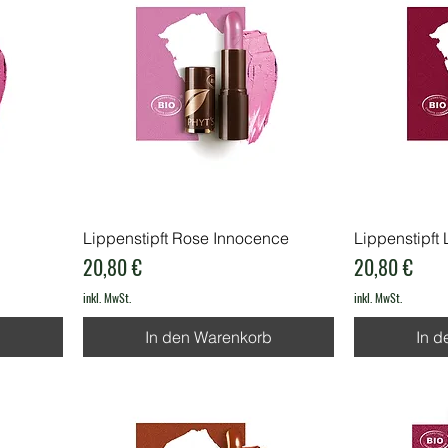
Lippenstipft Rose Innocence
Lippenstipft 
Preis
Preis
20,80 €
20,80 €
inkl. MwSt.
inkl. MwSt.
b
In den Warenkorb
In d