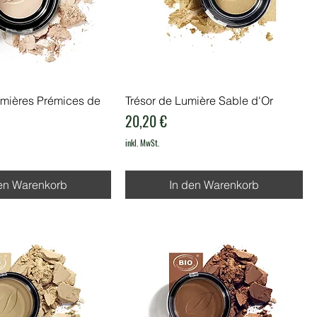
mières Prémices de
Trésor de Lumière Sable d'Or
Preis
20,20 €
inkl. MwSt.
en Warenkorb
In den Warenkorb