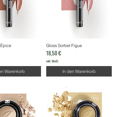
'Épice
Gloss Sorbet Figue
Preis
18,50 €
inkl. MwSt.
en Warenkorb
In den Warenkorb