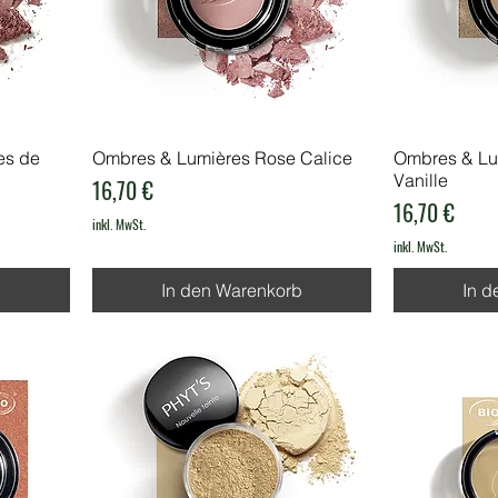
es de
Ombres & Lumières Rose Calice
Ombres & Lu
Vanille
Preis
16,70 €
Preis
16,70 €
inkl. MwSt.
inkl. MwSt.
b
In den Warenkorb
In d