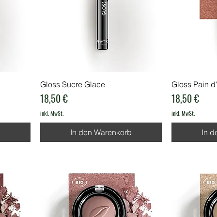
Gloss Sucre Glace
Gloss Pain d
Preis
Preis
18,50 €
18,50 €
inkl. MwSt.
inkl. MwSt.
b
In den Warenkorb
In d