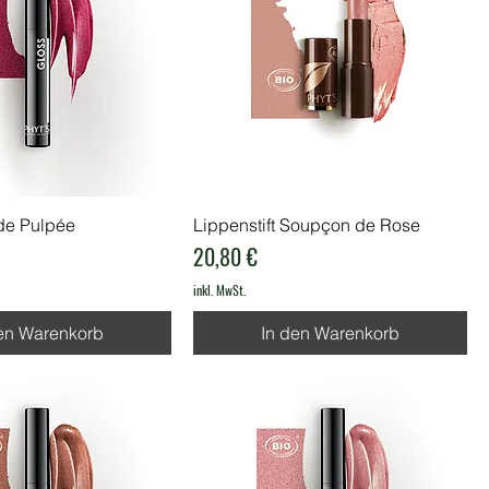
de Pulpée
Lippenstift Soupçon de Rose
Preis
20,80 €
inkl. MwSt.
en Warenkorb
In den Warenkorb