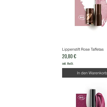
Lippenstift Rose Taffetas
Preis
20,80 €
inkl. MwSt.
In den Warenkor