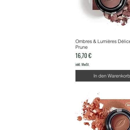
Ombres & Lumières Délic
Prune
Preis
16,70 €
inkl. MwSt.
In den Warenkor