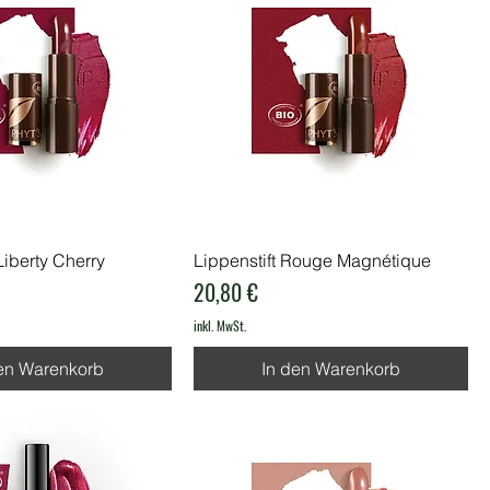
Liberty Cherry
Lippenstift Rouge Magnétique
Preis
20,80 €
inkl. MwSt.
en Warenkorb
In den Warenkorb