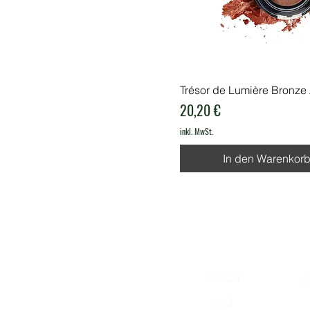
Trésor de Lumière Bronze
Preis
20,20 €
inkl. MwSt.
In den Warenkor
Kontakt
V
FAQ