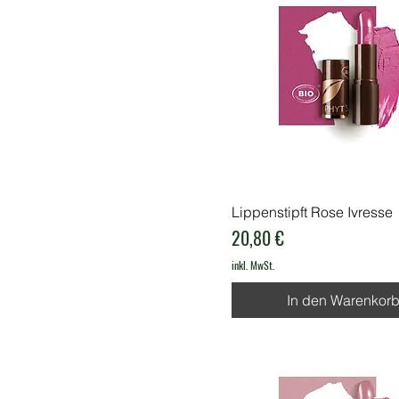
Lippenstipft Rose Ivresse
Preis
20,80 €
inkl. MwSt.
In den Warenkor