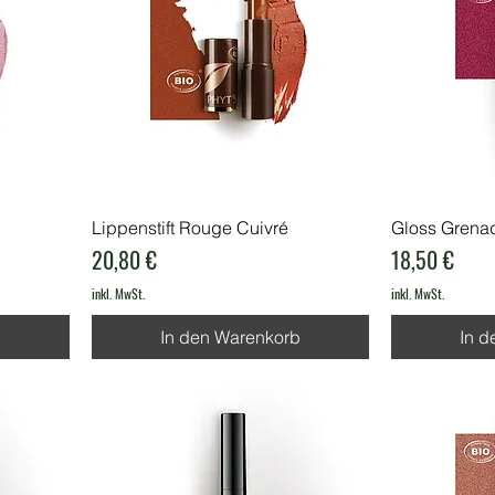
Lippenstift Rouge Cuivré
Gloss Grena
Preis
Preis
20,80 €
18,50 €
inkl. MwSt.
inkl. MwSt.
b
In den Warenkorb
In d