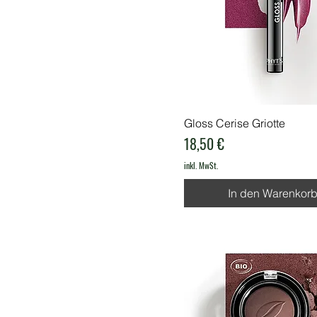
Gloss Cerise Griotte
Preis
18,50 €
inkl. MwSt.
In den Warenkor