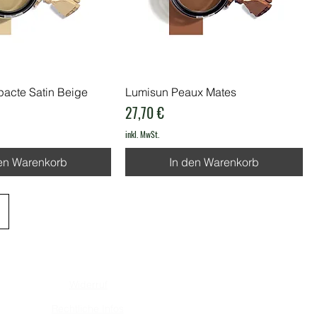
acte Satin Beige
Lumisun Peaux Mates
Preis
27,70 €
inkl. MwSt.
en Warenkorb
In den Warenkorb
Widerruf
Rechtliche Infos