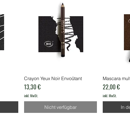
Crayon Yeux Noir Envoûtant
Mascara mult
Preis
Preis
13,30 €
22,00 €
inkl. MwSt.
inkl. MwSt.
b
Nicht verfügbar
In d