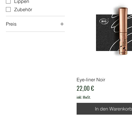
Lippen
Zubehör
Preis
6 €
32 €
Eye-liner Noir
Preis
22,00 €
inkl. MwSt.
In den Warenkor