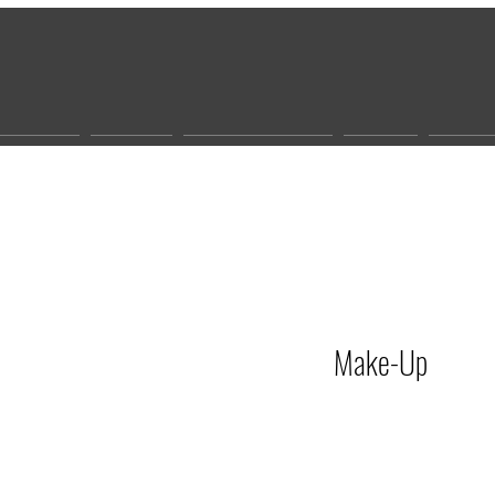
r werden
Gesicht
Biocosmeceutic
Körper
Sonne
Make-Up