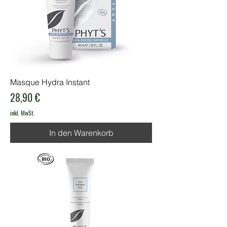
Masque Hydra Instant
Preis
28,90 €
inkl. MwSt.
In den Warenkorb