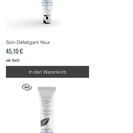
Soin Défatigant Yeux
Preis
45,10 €
inkl. MwSt.
In den Warenkorb