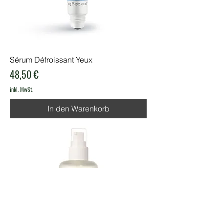
Sérum Défroissant Yeux
Preis
48,50 €
inkl. MwSt.
In den Warenkorb