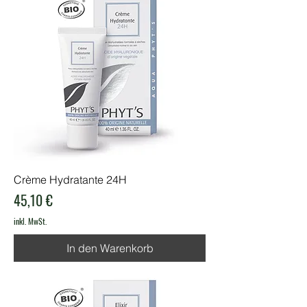
Crème Hydratante 24H
Preis
45,10 €
inkl. MwSt.
In den Warenkorb