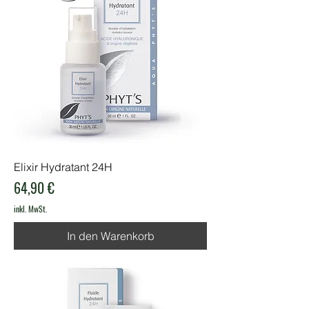
Elixir Hydratant 24H
Preis
64,90 €
inkl. MwSt.
In den Warenkorb