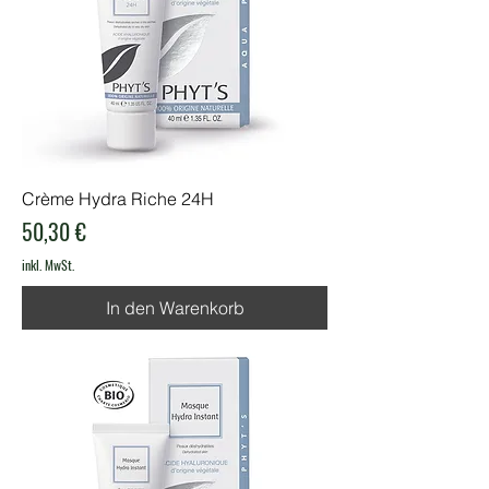
Crème Hydra Riche 24H
Preis
50,30 €
inkl. MwSt.
In den Warenkorb