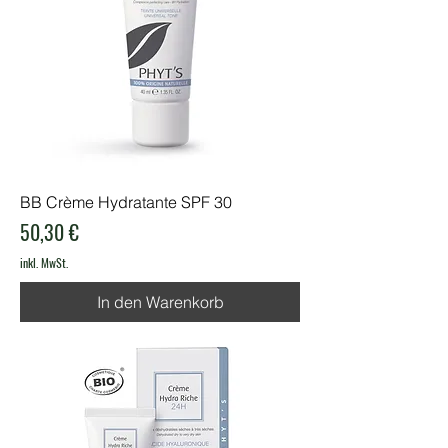
BB Crème Hydratante SPF 30
Preis
50,30 €
inkl. MwSt.
In den Warenkorb