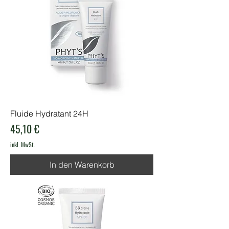
Fluide Hydratant 24H
Preis
45,10 €
inkl. MwSt.
In den Warenkorb