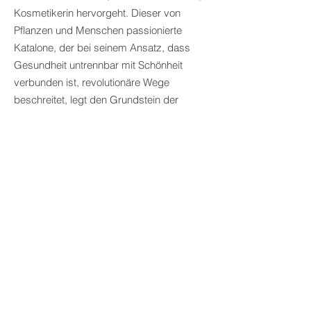
Kosmetikerin hervorgeht. Dieser von
Pflanzen und Menschen passionierte
Katalone, der bei seinem Ansatz, dass
Gesundheit untrennbar mit Schönheit
verbunden ist, revolutionäre Wege
beschreitet, legt den Grundstein der
„Naturo-Esthétique®“ (Naturkosmetik).
Von Anfang an begründen einige
Leitprodukte den guten Ruf der Marke: Die
legendäre Crème Absolue, das Peeling
Gommage Contact + und das klärende
Sérum C17 ,… die alle noch immer im
Sortiment sind.