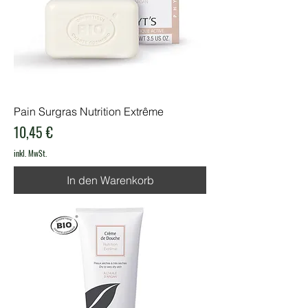
Pain Surgras Nutrition Extrême
Preis
10,45 €
inkl. MwSt.
In den Warenkorb