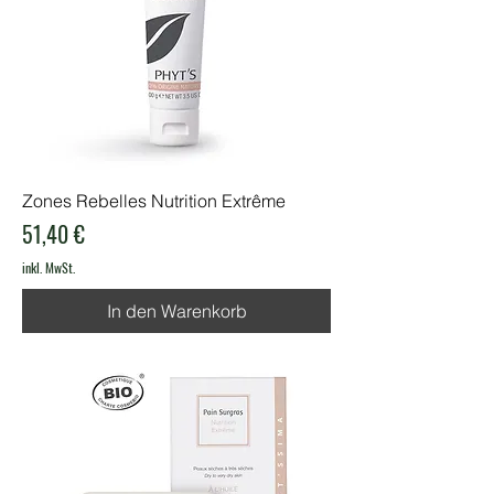
Zones Rebelles Nutrition Extrême
Preis
51,40 €
inkl. MwSt.
In den Warenkorb