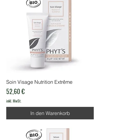
Soin Visage Nutrition Extrême
Preis
52,60 €
inkl. MwSt.
In den Warenkorb