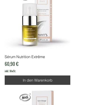
Sérum Nutrition Extrême
Preis
60,90 €
inkl. MwSt.
In den Warenkorb