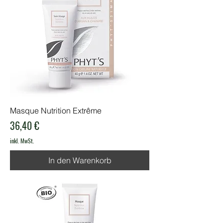
Masque Nutrition Extrême
Preis
36,40 €
inkl. MwSt.
In den Warenkorb