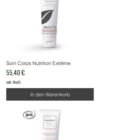
Soin Corps Nutrition Extrême
Preis
55,40 €
inkl. MwSt.
In den Warenkorb