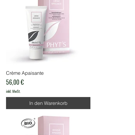
Crème Apaisante
Preis
56,00 €
inkl. MwSt.
In den Warenkorb