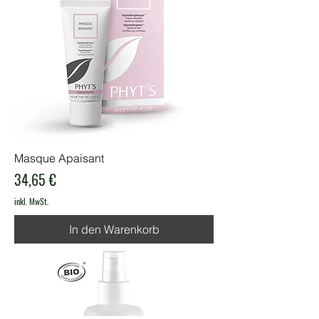
Masque Apaisant
Preis
34,65 €
inkl. MwSt.
In den Warenkorb