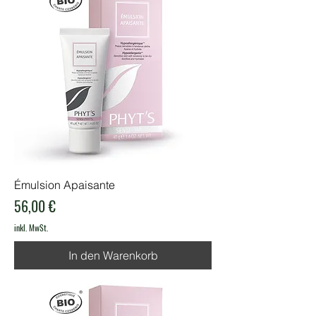
Émulsion Apaisante
Preis
56,00 €
inkl. MwSt.
In den Warenkorb