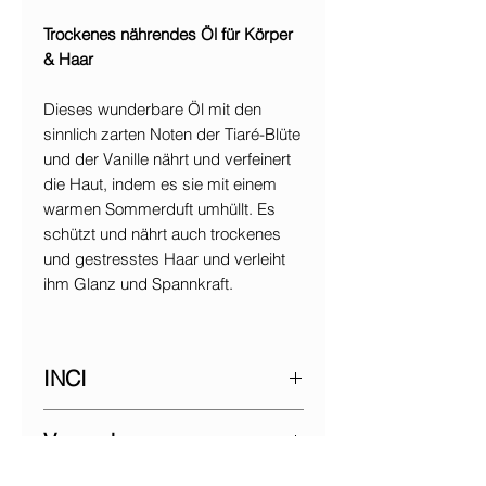
Trockenes nährendes Öl für Körper
& Haar
Dieses wunderbare Öl mit den
sinnlich zarten Noten der Tiaré-Blüte
und der Vanille nährt und verfeinert
die Haut, indem es sie mit einem
warmen Sommerduft umhüllt. Es
schützt und nährt auch trockenes
und gestresstes Haar und verleiht
ihm Glanz und Spannkraft.
INCI
Helianthus annuus (Sunflower) seed
Verpackung
oil*, Coco-caprylate/caprate, Cocos
nucifera (Coconut) oil, parfum
100 ml