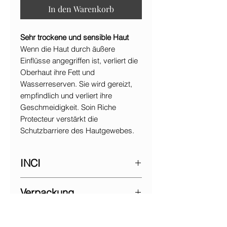
In den Warenkorb
Sehr trockene und sensible Haut
Wenn die Haut durch äußere
Einflüsse angegriffen ist, verliert die
Oberhaut ihre Fett und
Wasserreserven. Sie wird gereizt,
empfindlich und verliert ihre
Geschmeidigkeit. Soin Riche
Protecteur verstärkt die
Schutzbarriere des Hautgewebes.
INCI
Aqua/Water/Eau, Corylus avellana
Verpackung
(Hazel) seed oil*, Elaeis guineensis
(Palm) oil*, cetearyl alcohol, parfum
Tube 40g
(Fragrance), Sesamum indicum
Anwendung
(Sesame) seed oil*, glyceryl stearate