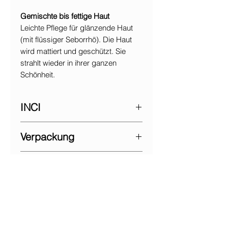
Gemischte bis fettige Haut
Leichte Pflege für glänzende Haut
(mit flüssiger Seborrhö). Die Haut
wird mattiert und geschützt. Sie
strahlt wieder in ihrer ganzen
Schönheit.
INCI
Aqua/Water/Eau, Elaeis guineensis
Verpackung
(Palm) oil*, cetearyl alcohol,
Helianthus annuus (Sunflower) seed
Tube 40g
oil*, parfum (Fragrance), Corylus
Anwendung
avellana (Hazel) seed oil*, Aloe
barbadensis leaf extract*, Glycerin,
Nach der Reinigung die Creme in
cetearyl glucoside, glyceryl stearate
Gesicht und Hals einmassieren.
citrate, Lavandula hybrida oil*,
Ausgezeichnete Makeup-Grundlage.
Pogostemon cablin oil*, Lippia
Kontakt
citriodora flower/leaf/stem extract*,