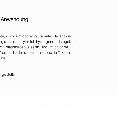
Anwendung
ate, disodium cocoyl glutamate, Helianthus
 glucoside, erythritol, hydrogenated vegetable oil,
in**, diatomaceous earth, sodium chloride,
, Aloe barbadensis leaf juice powder*, kaolin,
ate.
rgestellt
ersand
Impressum
Datenschutz
AGB