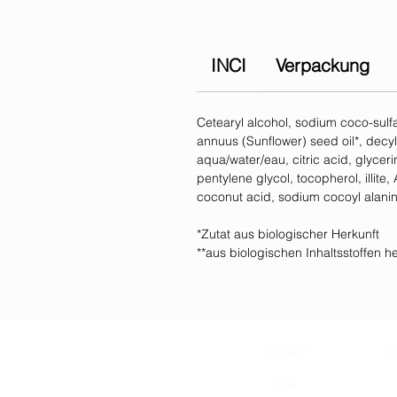
INCI
Verpackung
Cetearyl alcohol, sodium coco-sulf
annuus (Sunflower) seed oil*, decyl
aqua/water/eau, citric acid, glycer
pentylene glycol, tocopherol, illite
coconut acid, sodium cocoyl alanin
*Zutat aus biologischer Herkunft
**aus biologischen Inhaltsstoffen he
Kontakt
V
FAQ