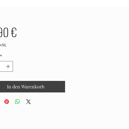
Preis
90 €
wSt.
*
In den Warenkorb