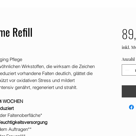
me Refill
89,
inkl. M
Anzahl
ging Pflege
öhnlichen Wirkstoffen, die wirksam die Zeichen
duziert vorhandene Falten deutlich, glättet die
hützt vor oxidativen Stress und mildert
tensiv genährt, regeneriert und strahlt.
 4 WOCHEN
duziert
der Faltenoberfläche*
Feuchtigkeitsversorgung
dem Auftragen**