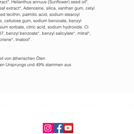
act*, Helianthus annuus (Sunflower) seed oil*,
eaf extract*, Adenosine, silica, xanthan gum, cetyl
ed lecithin, palmitic acid, sodium stearoyl
ose, cellulose gum, sodium benzoate, benzyl
ium sorbate, citric acid, sodium hydroxide, CI
, benzyl benzoate°, benzyl salicylate°, mitral°,
onene°, linalool°.
il von ätherischen Ölen
ichen Ursprungs und 49% stammen aus
ersand
Impressum
Datenschutz
AGB