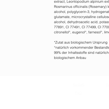
extract, Leontopodium alpinium extr
Rosmarinus officinalis (Rosemary) l
alcohol, polyglycerin-3, hydrogenat
glutamate, microcrystalline cellul
alcohol, dehydroacetic acid, potass
77891, CI 77491, CI 77499, CI 77007
citronellol°, eugenol°, farnesol°, lim
*Zutat aus biologischem Ursprung
°natürlich vorkommender Bestandte
99% der Inhaltsstoffe sind natürl
biologischem Anbau
Kontakt
V
FAQ