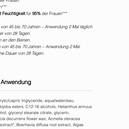
der Frauen***
n***
t Feuchtigkeit
für
95%
der Frauen***
en von 45 bis 70 Jahren – Anwendung 2 Mal täglich
er von 28 Tagen.
en an den Beinen.
en von 45 bis 70 Jahren – Anwendung 2 Mal
ine Dauer von 28 Tagen.
Anwendung
rylic/capric triglyceride, aqua/water/eau,
ojoba esters, C12-16 alcohols, Helianthus annuus
ol, glyceryl stearate citrate, glycerin,
cia decurrens flower wax, Acmella oleracea
extract*, Boerhavia diffusa root extract, Algae