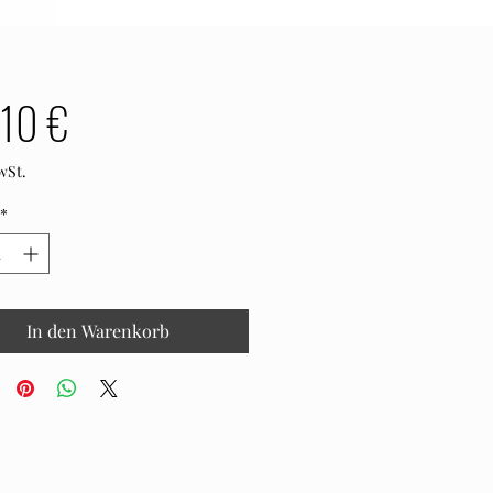
Preis
10 €
wSt.
*
In den Warenkorb