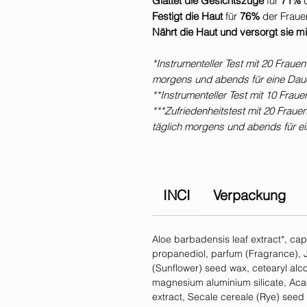
Glättet die Gesichtszüge
für
71%
Festigt die Haut
für
76%
der Fraue
Nährt die Haut und versorgt sie mi
*Instrumenteller Test mit 20 Frau
morgens und abends für eine Dau
**Instrumenteller Test mit 10 Frau
***Zufriedenheitstest mit 20 Frau
täglich morgens und abends für e
INCI
Verpackung
Aloe barbadensis leaf extract*, cap
propanediol, parfum (Fragrance), J
(Sunflower) seed wax, cetearyl alcoh
magnesium aluminium silicate, Aca
extract, Secale cereale (Rye) seed 