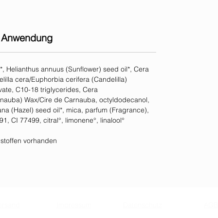
Anwendung
*, Helianthus annuus (Sunflower) seed oil*, Cera
lilla cera/Euphorbia cerifera (Candelilla)
ivate, C10-18 triglycerides, Cera
rnauba) Wax/Cire de Carnauba, octyldodecanol,
ana (Hazel) seed oil*, mica, parfum (Fragrance),
1, CI 77499, citral°, limonene°, linalool°
ohstoffen vorhanden
ersand
Impressum
Datenschutz
AGB