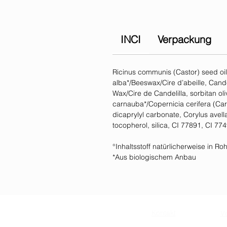
INCI
Verpackung
Ricinus communis (Castor) seed oil
alba*/Beeswax/Cire d’abeille, Cande
Wax/Cire de Candelilla, sorbitan ol
carnauba*/Copernicia cerifera (Ca
dicaprylyl carbonate, Corylus avell
tocopherol, silica, CI 77891, CI 7749
°Inhaltsstoff natürlicherweise in R
*Aus biologischem Anbau
Kontakt
V