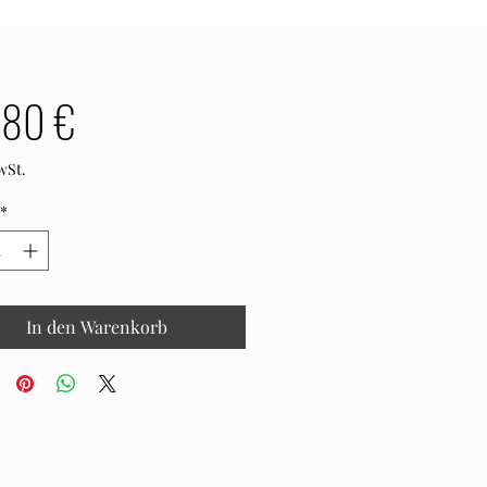
Preis
,80 €
wSt.
*
In den Warenkorb