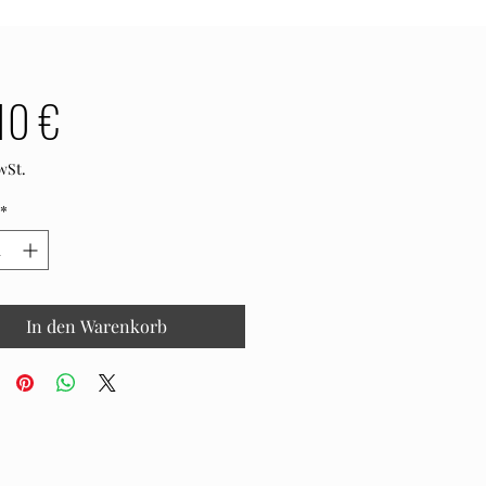
Preis
10 €
wSt.
*
In den Warenkorb