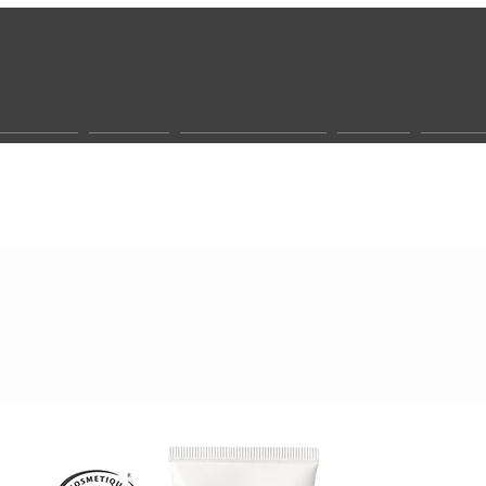
r werden
Gesicht
Biocosmeceutic
Körper
Sonne