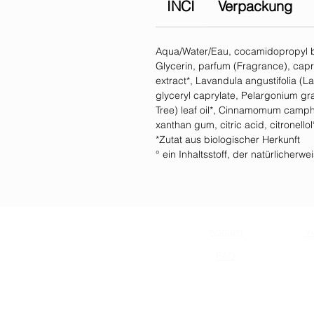
INCI
Verpackung
Aqua/Water/Eau, cocamidopropyl be
Glycerin, parfum (Fragrance), capry
extract*, Lavandula angustifolia (
glyceryl caprylate, Pelargonium grav
Tree) leaf oil*, Cinnamomum campho
xanthan gum, citric acid, citronellol°
*Zutat aus biologischer Herkunft
° ein Inhaltsstoff, der natürlicher
Kontakt
V
FAQ