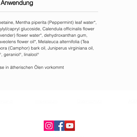
Anwendung
taine, Mentha piperita (Peppermint) leaf water*,
lyl/capryl glucoside, Calendula officinalis flower
Lavender) flower water*, dehydroxanthan gum,
eolens flower oil*, Melaleuca alternifolia (Tea
ra (Camphor) bark oil, Juniperus virginiana oil,
, geraniol°, linalool°
weise in ätherischen Ölen vorkommt
ersand
Impressum
Datenschutz
AGB