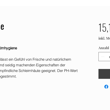
me
15,
inkl. M
Anzahl
ntimhygiene
rlässt ein Gefühl von Frische und natürlichem
und seidig machenden Eigenschaften der
mpfindliche Schleimhäute geeignet. Der PH-Wert
abgestimmt.