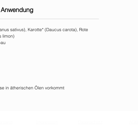
Anwendung
anus sativus), Karotte* (Daucus carota), Rote
s limon)
bau
weise in ätherischen Ölen vorkommt
ersand
Impressum
Datenschutz
AGB