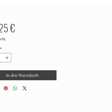
Preis
25 €
wSt.
*
In den Warenkorb