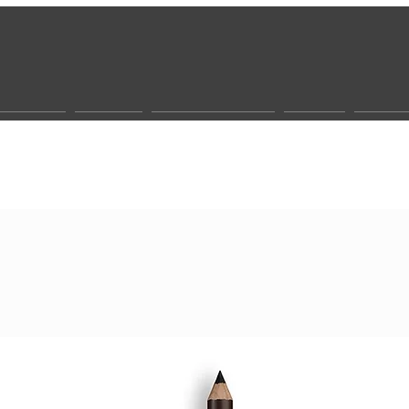
r werden
Gesicht
Biocosmeceutic
Körper
Sonne