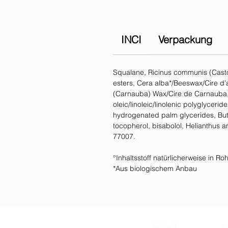
INCI
Verpackung
Squalane, Ricinus communis (Castor
esters, Cera alba*/Beeswax/Cire d’
(Carnauba) Wax/Cire de Carnauba, h
oleic/linoleic/linolenic polyglycer
hydrogenated palm glycerides, But
tocopherol, bisabolol, Helianthus an
77007.
°Inhaltsstoff natürlicherweise in R
*Aus biologischem Anbau
Kontakt
V