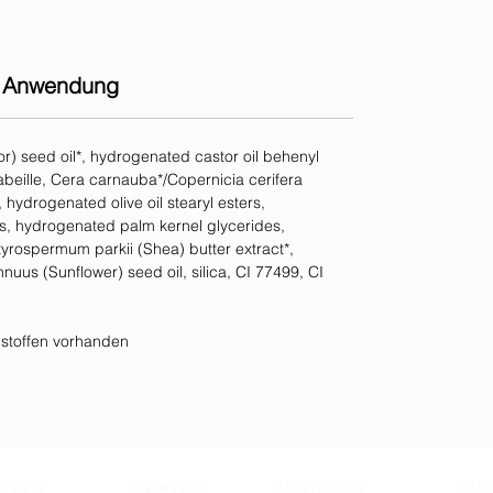
Anwendung
) seed oil*, hydrogenated castor oil behenyl
abeille, Cera carnauba*/Copernicia cerifera
ydrogenated olive oil stearyl esters,
ides, hydrogenated palm kernel glycerides,
yrospermum parkii (Shea) butter extract*,
nuus (Sunflower) seed oil, silica, CI 77499, CI
ohstoffen vorhanden
ersand
Impressum
Datenschutz
AGB