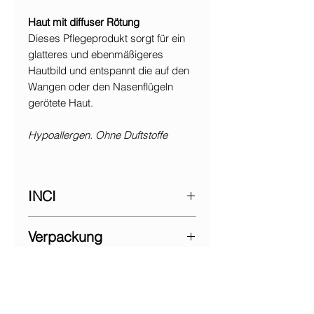
Haut mit diffuser Rötung
Dieses Pflegeprodukt sorgt für ein
glatteres und ebenmäßigeres
Hautbild und entspannt die auf den
Wangen oder den Nasenflügeln
gerötete Haut.
Hypoallergen. Ohne Duftstoffe
INCI
Aqua/Water/Eau, Corylus avellana
Verpackung
(Hazel) seed oil*, cetearyl alcohol,
Elaeis guineensis (Palm) oil*, Cera
Tube 40 g
alba*/Beeswax/Cire d’abeille,
Anwendung
Glycerin, cetearyl glucoside, glyceryl
caprylate, Centella asiatica leaf
Morgens und abends die Creme auf
extract*, Vitis vinifera (Grape) leaf