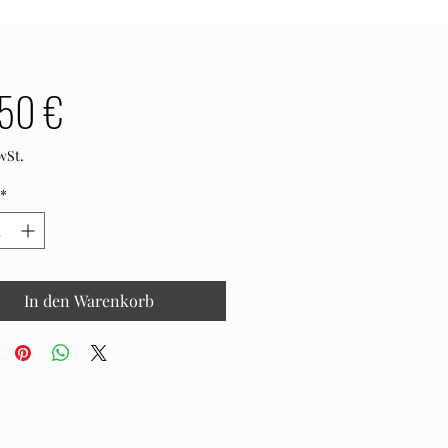
Preis
50 €
wSt.
*
In den Warenkorb