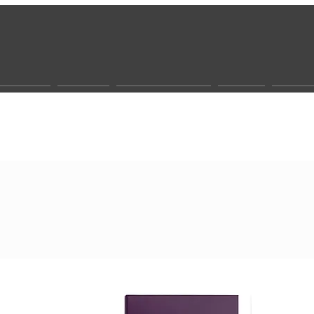
r werden
Gesicht
Biocosmeceutic
Körper
Sonne