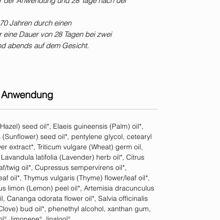
r der Anwendung und 28 Tage nach der
 70 Jahren durch einen
 eine Dauer von 28 Tagen bei zwei
d abends auf dem Gesicht.
Anwendung
azel) seed oil*, Elaeis guineensis (Palm) oil*,
 (Sunflower) seed oil*, pentylene glycol, cetearyl
wer extract*, Triticum vulgare (Wheat) germ oil,
Lavandula latifolia (Lavender) herb oil*, Citrus
f/twig oil*, Cupressus sempervirens oil*,
af oil*, Thymus vulgaris (Thyme) flower/leaf oil*,
us limon (Lemon) peel oil*, Artemisia dracunculus
il, Cananga odorata flower oil*, Salvia officinalis
Clove) bud oil*, phenethyl alcohol, xanthan gum,
ol°, limonene°, linalool°.