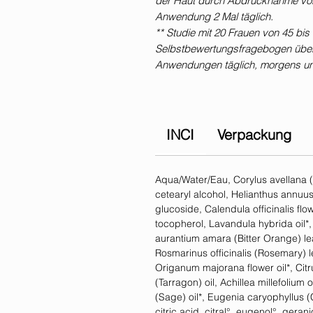
der Haut durch Abdrucknahme vo
Anwendung 2 Mal täglich.
** Studie mit 20 Frauen von 45 bis
Selbstbewertungsfragebogen über
Anwendungen täglich, morgens un
INCI
Verpackung
Aqua/Water/Eau, Corylus avellana (H
cetearyl alcohol, Helianthus annuus
glucoside, Calendula officinalis flo
tocopherol, Lavandula hybrida oil*, 
aurantium amara (Bitter Orange) lea
Rosmarinus officinalis (Rosemary) le
Origanum majorana flower oil*, Citr
(Tarragon) oil, Achillea millefolium o
(Sage) oil*, Eugenia caryophyllus (
citric acid, citral°, eugenol°, gerani