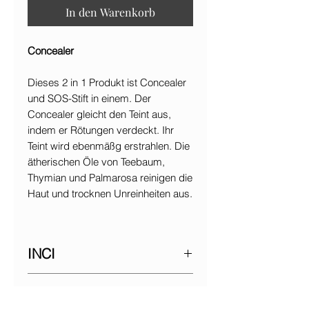
In den Warenkorb
Concealer
Dieses 2 in 1 Produkt ist Concealer
und SOS-Stift in einem. Der
Concealer gleicht den Teint aus,
indem er Rötungen verdeckt. Ihr
Teint wird ebenmäßg erstrahlen. Die
ätherischen Öle von Teebaum,
Thymian und Palmarosa reinigen die
Haut und trocknen Unreinheiten aus.
INCI
Eucalyptus globulus leaf water*,
Verpackung
Aqua/Water/Eau, Helianthus annuus
(Sunflower) seed oil*, dicaprylyl