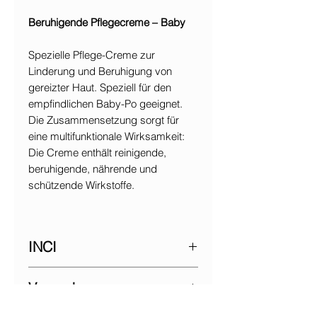
Beruhigende Pflegecreme – Baby
Spezielle Pflege-Creme zur
Linderung und Beruhigung von
gereizter Haut. Speziell für den
empfindlichen Baby-Po geeignet.
Die Zusammensetzung sorgt für
eine multifunktionale Wirksamkeit:
Die Creme enthält reinigende,
beruhigende, nährende und
schützende Wirkstoffe.
INCI
Aqua/Water/Eau, Cannabis sativa
Verpackung
seed oil*, zinc oxide, polyglyceryl-3
polyricinoleate, Cera
Tube 100g