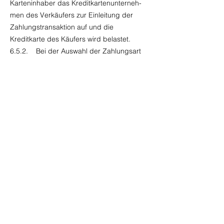
Karteninhaber das Kreditkartenunterneh-
men des Verkäufers zur Einleitung der
Zahlungstransaktion auf und die
Kreditkarte des Käufers wird belastet.
6.5.2. Bei der Auswahl der Zahlungsart
„Vorauskasse per Banküberweisung" ist die
Zahlung sofort nach Vertragsabschluss
fällig, sofern die Parteien keinen späteren
Fälligkeitstermin vereinbart haben. Die
Lieferung der Ware erfolgt nach
Zahlungseingang.
6.6. Es gelten die gesetzlichen
Bestimmungen zum Zahlungsverzug.
6.7. Aufrechnungsrechte stehen dem
Käufer nur zu, wenn seine
Gegenansprüche rechtskräf-tig festgestellt
oder unbestritten mit der Hauptforderung
des Verkäufers gegenseitig ver-knüpft oder
von diesem anerkannt sind.